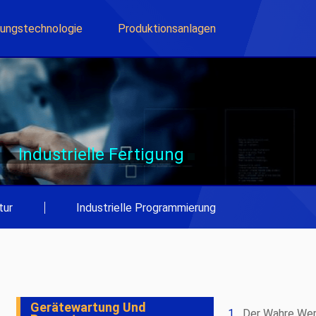
lungstechnologie
Produktionsanlagen
Industrielle Fertigung
tur
|
Industrielle Programmierung
Gerätewartung Und
Der Wahre Wer