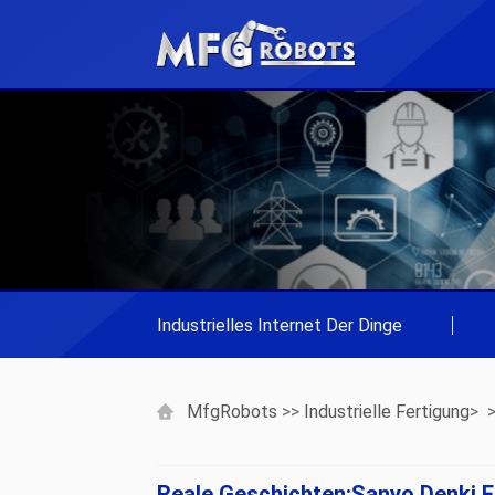
Industrielles Internet Der Dinge
|
MfgRobots
>>
Industrielle Fertigung
> 
Reale Geschichten:Sanyo Denki Fäh