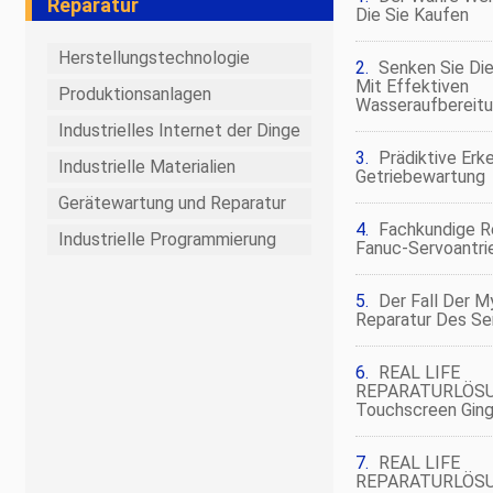
Reparatur
Die Sie Kaufen
Herstellungstechnologie
Senken Sie Di
Mit Effektiven
Produktionsanlagen
Wasseraufbereit
Industrielles Internet der Dinge
Prädiktive Erk
Industrielle Materialien
Getriebewartung
Gerätewartung und Reparatur
Fachkundige R
Industrielle Programmierung
Fanuc-Servoantri
Der Fall Der M
Reparatur Des Se
REAL LIFE
REPARATURLÖSU
Touchscreen Ging
REAL LIFE
REPARATURLÖSU