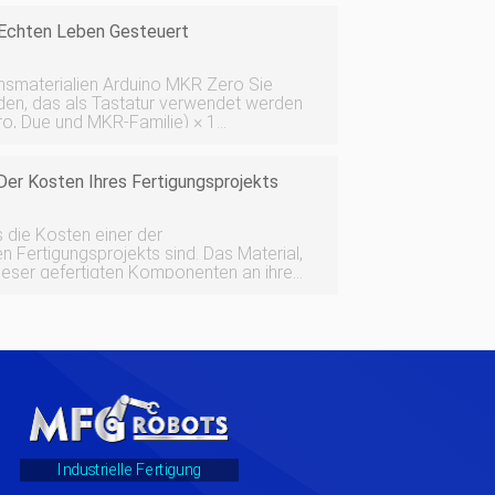
 Echten Leben Gesteuert
rduino MKR Zero Sie
en, das als Tastatur verwendet werden
, Due und MKR-Familie) × 1
s Gummik
Der Kosten Ihres Fertigungsprojekts
s die Kosten einer der
n Fertigungsprojekts sind. Das Material,
dieser gefertigten Komponenten an ihren
ind alles Faktoren in der
ion. Welche Möglichkeiten gibt es also, die
Industrielle Fertigung