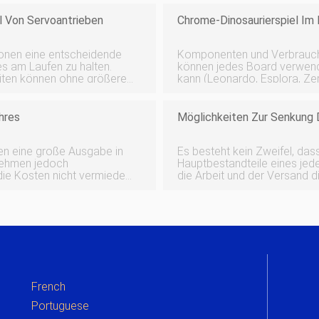
l Von Servoantrieben
Chrome-Dinosaurierspiel Im
ionen eine entscheidende
Komponenten und Verbrauchsmaterialien A
es am Laufen zu halten.
können jedes Board verwend
eiten können ohne größere
kann (Leonardo, Esplora, Zero
d geplant werden. Sollte
Breadboard (generisch) × 1 Kraftsensor-Widerstand × 1
Dehnungssensor (leitfähige
hres
Möglichkeiten Zur Senkung 
nen eine große Ausgabe in
Es besteht kein Zweifel, das
rnehmen jedoch
Hauptbestandteile eines jede
 die Kosten nicht vermieden
die Arbeit und der Versand 
 verringert werden, wenn
endgültigen Bestimmungsort s
sparungen b
Projektinvestit
French
Portuguese