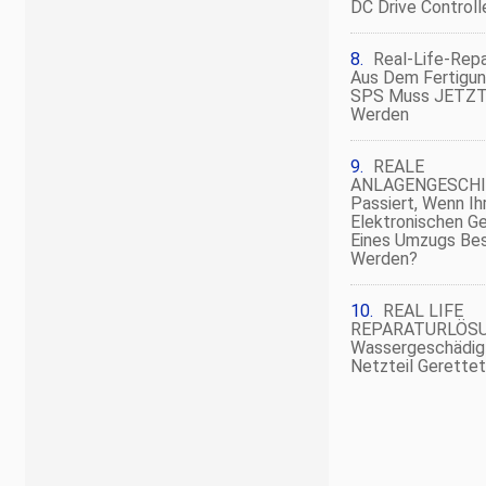
DC Drive Controll
Real-Life-Rep
Aus Dem Fertigun
SPS Muss JETZT 
Werden
REALE
ANLAGENGESCHI
Passiert, Wenn Ihr
Elektronischen G
Eines Umzugs Be
Werden?
REAL LIFE
REPARATURLÖSUN
Wassergeschädig
Netzteil Gerette