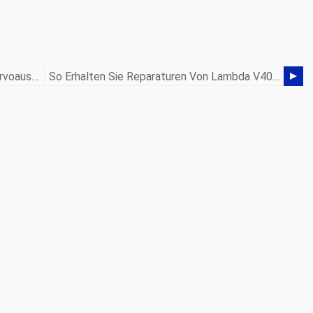
Kann Ihre Ältere Wissenschaftliche Servoausrüstung Von Pacific Repariert Werden?
So Erhalten Sie Reparaturen Von Lambda V404P4K-Netzteilen