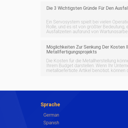
Die 3 Wichtigsten Gründe Für Den Ausfal
Ein Servosystem spielt bei vielen Operat
Rolle, und es ist von größter Bedeutung, 
Ausfallzeiten aufgrund von Wartungsarb
Auswirkungen auf Ihr Geschäft geplant un
Ihr Servotreiber jedoch nicht mehr funkti
Möglichkeiten Zur Senkung Der Kosten I
Metallfertigungsprojekts
Die Kosten für die Metallherstellung kön
Ihrem Budget darstellen. Wenn Ihr Unte
metallgefertigte Artikel benötigt, können
werden. Die Auswirkungen können jedoch
Sie Schritte unternehmen, um Kostenein
Sprache
German
Spanish