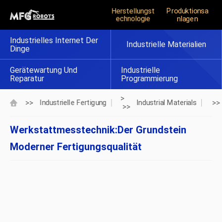
Herstellungst
Produktionsa
Echnologie
Nlagen
Industrielles Internet Der
Industrielle Materialien
Dinge
Gerätewartung Und
Industrielle
Reparatur
Programmierung
>
>>
>>
Industrielle Fertigung
Industrial Materials
>>
Werkstattmesstechnik:Der Grundstein
Moderner Fertigungsqualität