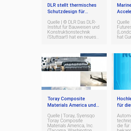
DLR stellt thermisches
Marin
Schutzdesign für
Accele
wiederverwendbare
Kohort
Quelle | © DLR Das DLR-
Quelle 
Hyperschall-
nachha
Institut für Bauweisen und
Futures Marine Fut
Flugsysteme vor –
Schif
Konstruktionstechnik
(Londo
(Stuttgart) hat ein neues
hat Gu
Ergebnisse der STORT
für 20
Papier mit dem Titel
Großbr
CMC-Vorkörperstudie
„Thermal Protection
(Port-
Design for Reusable
nlcomp
Hypersonic Flight
Italien
Systems“ veröffentlicht, in
Marine
dem der Beitrag des
Accel
Instituts zur Realisierung
2026 
des Langzeit-
Unter
Hyperschallflugexperiments
des STOR
Toray Composite
Hochl
Materials America und
für die
Syensqo unterzeichnen
Automo
Quelle | Toray, Syensqo
Automo
5-Jahres-Liefervertrag
Eigen
Toray Composite
techni
für Kohlefasern für die
Vortei
Materials America, Inc.
die für
(Tacoma, Washington,
bekann
Luft- und Raumfahrt