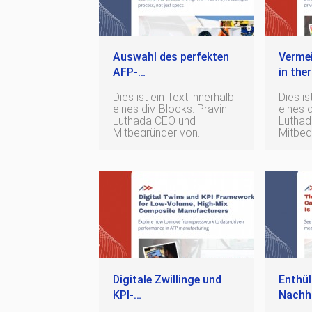
Materialien, die als
Materia
Weltraumwissensc
Weltra
Auswahl des perfekten
Vermei
AFP-
in the
Roboters:Einkaufsführer
AFP-P
Dies ist ein Text innerhalb
Dies is
für Experten
Teilen
eines div-Blocks. Pravin
eines div
Lösun
Luthada CEO und
Luthada CEO
Mitbegründer von
Mitbeg
Addcomposites Über den
Addcompos
Autor Als Autor des
Autor Als Autor des
Addcomposites-Blogs
Addco
stammen Pravin Luthadas
stamme
Erkenntnisse aus einer
Erkenn
herausragenden Karriere
heraus
im Bereich fortschrittlicher
im Bere
Materialien, die als
Materia
Weltraumwissenschaftl
Weltra
Digitale Zwillinge und
Enthül
KPI-
Nachh
Frameworks:Steigerung
von