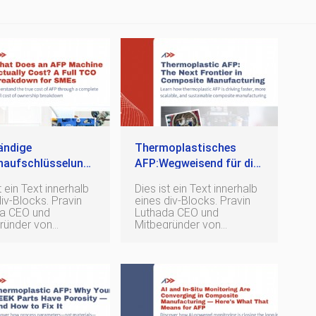
ändige
Thermoplastisches
naufschlüsselung
AFP:Wegweisend für die
FP-Maschinen für
Zukunft der
t ein Text innerhalb
Dies ist ein Text innerhalb
rläuterung der
Verbundwerkstoffherstellung
-Blocks. Pravin
eines div-Blocks. Pravin
tbetriebskosten
 und
Luthada CEO und
ründer von
Mitbegründer von
ites Über den
Addcomposites Über den
Autor Als Autor des
mposites-Blogs
Addcomposites-Blogs
n Pravin Luthadas
stammen Pravin Luthadas
tnisse aus einer
Erkenntnisse aus einer
ragenden Karriere
herausragenden Karriere
ich fortschrittlicher
im Bereich fortschrittlicher