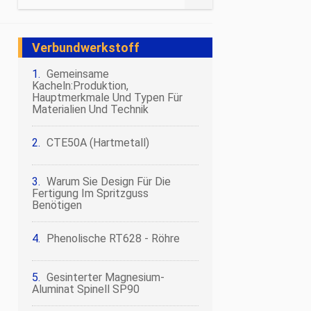
Metall
Verbundwerkstoff
Harz
Gemeinsame
Faser
Kacheln:Produktion,
Hauptmerkmale Und Typen Für
Verbundwerkstoff
Materialien Und Technik
Nanomaterialien
CTE50A (Hartmetall)
Polymermaterialien
Warum Sie Design Für Die
Biologie
Fertigung Im Spritzguss
Benötigen
Farbstoff
Phenolische RT628 - Röhre
Gewürze
Gesinterter Magnesium-
Aluminat Spinell SP90