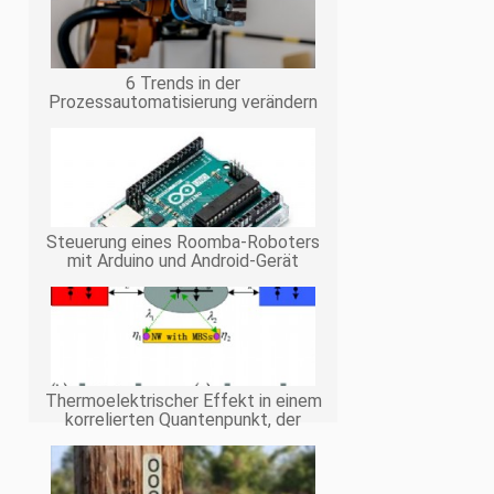
6 Trends in der
Prozessautomatisierung verändern
die Art und Weise, wie Autos
hergestellt werden
Steuerung eines Roomba-Roboters
mit Arduino und Android-Gerät
Thermoelektrischer Effekt in einem
korrelierten Quantenpunkt, der
seitlich an Majorana-gebundene
Staaten gekoppelt ist