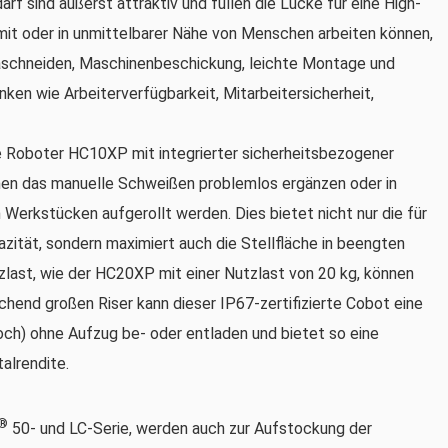
f sind äußerst attraktiv und füllen die Lücke für eine High-
mit oder in unmittelbarer Nähe von Menschen arbeiten können,
aschneiden, Maschinenbeschickung, leichte Montage und
ken wie Arbeiterverfügbarkeit, Mitarbeitersicherheit,
e Roboter HC10XP mit integrierter sicherheitsbezogener
nen das manuelle Schweißen problemlos ergänzen oder in
 Werkstücken aufgerollt werden. Dies bietet nicht nur die für
zität, sondern maximiert auch die Stellfläche in beengten
ast, wie der HC20XP mit einer Nutzlast von 20 kg, können
chend großen Riser kann dieser IP67-zertifizierte Cobot eine
hoch) ohne Aufzug be- oder entladen und bietet so eine
talrendite.
®
50- und LC-Serie, werden auch zur Aufstockung der