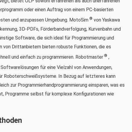
wegt, bietet OLP sowohl erfahrenen als auch unerfahrenen
erprogramm oder einen Auftrag von einem PC-basierten
®
 testen und anzupassen Umgebung. MotoSim
von Yaskawa
serkennung, 3D-PDFs, Förderbandverfolgung, Kurvenbahn und
ünstige Software, die sich ideal für Programmierung und
 von Drittanbietern bieten robuste Funktionen, die es
®
hnell und einfach zu programmieren. Robotmaster
,
Softwarelösungen für eine Vielzahl von Anwendungen,
ür Roboterschweißsysteme. In Bezug auf letzteres kann
leich zur Programmierhandprogrammierung einsparen, was es
ht, Programme selbst für komplexe Konfigurationen wie
thoden